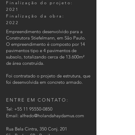
Finalização do projeto:
2021
Finalização da obra:
2022
Empreendimento desenvolvido para a
Construtora Stiefelmann, em São Paulo.
O empreendimento é composto por 14
pavimentos tipo e 4 pavimentos de
subsolo, totalizando cerca de 13.600m²
de área construída.
Foi contratado o projeto de estrutura, que
foi desenvolvida em concreto armado.
ENTRE EM CONTATO:
Tel:
+55 11 95550-0850
Email:
alfredo@holandahaydamus.com
Rua Bela Cintra, 350 Conj. 201